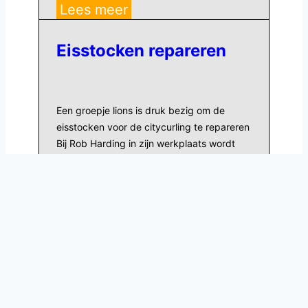
Op
Lees meer
bezoek
bij
Eisstocken repareren
Elver
Een groepje lions is druk bezig om de
eisstocken voor de citycurling te repareren
Bij Rob Harding in zijn werkplaats wordt
druk gewerkt om de eisstocken weer zo
goed als…
Eisstocken
Lees meer
repareren
© 2026 Lions Club - Doetinchem
privacy- en cookieverklaring
-
Disclaimer