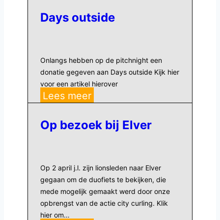
Contest
Days outside
2024
Onlangs hebben op de pitchnight een
donatie gegeven aan Days outside Kijk hier
voor een artikel hierover
Days
Lees meer
outside
Op bezoek bij Elver
Op 2 april j.l. zijn lionsleden naar Elver
gegaan om de duofiets te bekijken, die
mede mogelijk gemaakt werd door onze
opbrengst van de actie city curling. Klik
hier om…